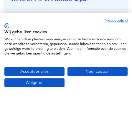
Privacybeleid
Wij gebruiken cookies
Specificaties
We kunnen deze plaatsen voor analyse van onze bezoekersgegevens, om
onze website te verbeteren, gepersonaliseerde inhoud te tonen en om u een
HEINE
geweldige website-ervaring te bieden. Voor meer informatie over de cookies
die we gebruiken opent u de instellingen.
04053755197163
MDR Approved
Accepteer alles
Nee, pas aan
K-230.28.305
Weigeren
Gerelateerde producten