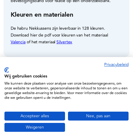
bevestigingsband voor fixatie op een onderzoekbank.
Kleuren en materialen
De habru Nekkussens zijn leverbaar in 128 kleuren.
Download hier de pdf voor kleuren van het materiaal
Valencia
of het materiaal
Silvertex
Privacybeleid
Specificaties
Wij gebruiken cookies
We kunnen deze plaatsen voor analyse van onze bezoekersgegevens, om
onze website te verbeteren, gepersonaliseerde inhoud te tonen en om u een
Habru
geweldige website-ervaring te bieden. Voor meer informatie over de cookies
die we gebruiken opent u de instellingen.
109000
Accepteer alles
Nee, pas aan
Weigeren