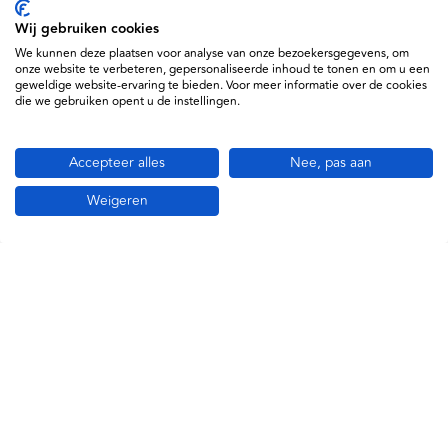
Habru
Wij gebruiken cookies
321204
We kunnen deze plaatsen voor analyse van onze bezoekersgegevens, om
onze website te verbeteren, gepersonaliseerde inhoud te tonen en om u een
geweldige website-ervaring te bieden. Voor meer informatie over de cookies
die we gebruiken opent u de instellingen.
Accepteer alles
Nee, pas aan
Weigeren
Informatie
Service
Support
Daxtrio B.V. © 2026
Algemene voorwaarden
Privacy policy en cookiebeleid