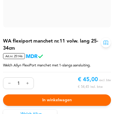
WA flexiport manchet nr.11 volw. lang 25-
34cm
Art.nr.
25146
Welch Allyn FlexiPort manchet met 1-slangs aansluiting.
€ 45,00
excl. btw
€ 54,45
incl. btw
In winkelwagen