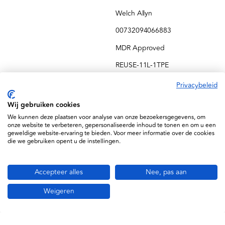
Welch Allyn
00732094066883
MDR Approved
REUSE-11L-1TPE
Privacybeleid
Wij gebruiken cookies
We kunnen deze plaatsen voor analyse van onze bezoekersgegevens, om
Gerelateerde producten
onze website te verbeteren, gepersonaliseerde inhoud te tonen en om u een
geweldige website-ervaring te bieden. Voor meer informatie over de cookies
die we gebruiken opent u de instellingen.
Accepteer alles
Nee, pas aan
Weigeren