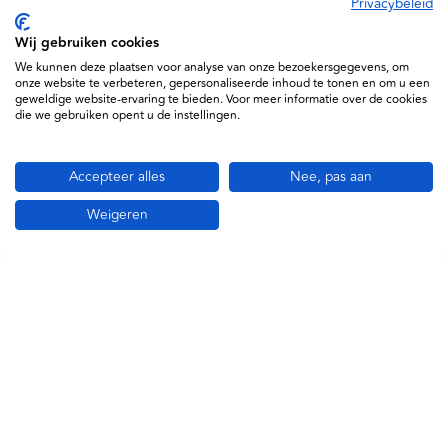
Privacybeleid
Derungs
Wij gebruiken cookies
D13.231.000
We kunnen deze plaatsen voor analyse van onze bezoekersgegevens, om
onze website te verbeteren, gepersonaliseerde inhoud te tonen en om u een
geweldige website-ervaring te bieden. Voor meer informatie over de cookies
die we gebruiken opent u de instellingen.
Accepteer alles
Nee, pas aan
Weigeren
Informatie
Service
Support
Daxtrio B.V. © 2026
Algemene voorwaarden
Privacy policy en cookiebeleid