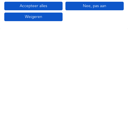
Accepteer alles
Nee, pas aan
Geschikt voor dagelijks gebruik in medische praktijken
Weigeren
of thuiszorg.
Betrouwbare testresultaten conform de MDR (Medical
Device Regulation 2017/745).
Gemakkelijk te integreren met bestaande elektronische
patiëntensystemen via de app-interface.
Specificaties
Bayer
MDR Approved
90008846