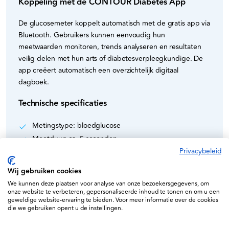
Koppeling met de CONTOUR Diabetes App
De glucosemeter koppelt automatisch met de gratis app via
Bluetooth. Gebruikers kunnen eenvoudig hun
meetwaarden monitoren, trends analyseren en resultaten
veilig delen met hun arts of diabetesverpleegkundige. De
app creëert automatisch een overzichtelijk digitaal
dagboek.
Technische specificaties
Metingstype: bloedglucose
Meetduur: ca. 5 seconden
Privacybeleid
Bloedvolume: 0,6 µL
Opslagcapaciteit: tot 800 metingen
Wij gebruiken cookies
Voeding: batterij
We kunnen deze plaatsen voor analyse van onze bezoekersgegevens, om
Verbinding: Bluetooth (voor app-synchronisatie)
onze website te verbeteren, gepersonaliseerde inhoud te tonen en om u een
geweldige website-ervaring te bieden. Voor meer informatie over de cookies
Taalinstellingen: meer dan 14 talen
die we gebruiken opent u de instellingen.
Voordelen voor zorgprofessionals