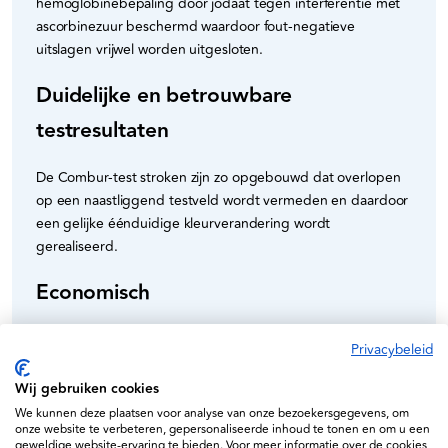
hemoglobinebepaling door jodaat tegen interferentie met
ascorbinezuur beschermd waardoor fout-negatieve
uitslagen vrijwel worden uitgesloten.
Duidelijke en betrouwbare
testresultaten
De Combur-test stroken zijn zo opgebouwd dat overlopen
op een naastliggend testveld wordt vermeden en daardoor
een gelijke éénduidige kleurverandering wordt
gerealiseerd.
Economisch
Combur-test stroken kunnen bij kamertemperatuur tot 2
Privacybeleid
jaar worden bewaard. Het in de dop geïntegreerde
droogmiddel verhindert het degeneratie van de kostbare
Wij gebruiken cookies
reagentia.
We kunnen deze plaatsen voor analyse van onze bezoekersgegevens, om
onze website te verbeteren, gepersonaliseerde inhoud te tonen en om u een
geweldige website-ervaring te bieden. Voor meer informatie over de cookies