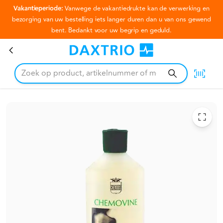
Vakantieperiode:
Vanwege de vakantiedrukte kan de verwerking en
Ga naar hoofdinhoud
bezorging van uw bestelling iets langer duren dan u van ons gewend
bent. Bedankt voor uw begrip en geduld.
Chemovine massageolie 500ml