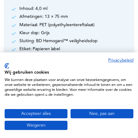
Inhoud: 4,0 ml
Afmetingen: 13 × 75 mm
Materiaal: PET (polyethyleentereftalaat)
Kleur dop: Grijs
Sluiting: BD Hemogard™ veiligheidsdop
Etiket: Papieren label
Steriel: Ja
Privacybeleid
Verpakkingseenheid: 100 stuks
Wij gebruiken cookies
We kunnen deze plaatsen voor analyse van onze bezoekersgegevens, om
onze website te verbeteren, gepersonaliseerde inhoud te tonen en om u een
geweldige website-ervaring te bieden. Voor meer informatie over de cookies
die we gebruiken opent u de instellingen.
Specificaties
Accepteer alles
Nee, pas aan
Becton Dickinson (BD)
Weigeren
MDR Approved