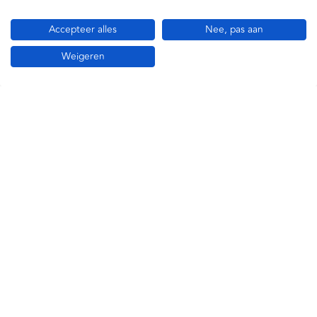
Gebruik:
Eenmalig
Steriel:
Ja
Accepteer alles
Nee, pas aan
Latexvrij:
Ja
Weigeren
Specificaties
Becton Dickinson (BD)
30382903813125
381312