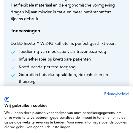
Het flexibele materiaal en de ergonomische vormgeving
dragen bij aan minder irritatie en meer patiëntcomfort
tijdens gebruik.
Toepassingen
De BD Insyte™-W 24G katheter is perfect geschikt voor:
Toediening van medicatie via intraveneuze weg
Infusietherapie bij kwetsbare patiënten
Kortdurende perifere toegang
Gebruik in huisartsenpraktijken, ziekenhuizen en
thuiszorg
Specificaties
Privacybeleid
Wij gebruiken cookies
Merk:
BD (Becton Dickinson)
We kunnen deze plaatsen voor analyse van onze bezoekersgegevens, om
Type:
Insyte™-W perifere intraveneuze katheter
onze website te verbeteren, gepersonaliseerde inhoud te tonen en om u een
Maat:
24 Gauge
geweldige website-ervaring te bieden. Voor meer informatie over de cookies
die we gebruiken opent u de instellingen.
Referentie:
381312