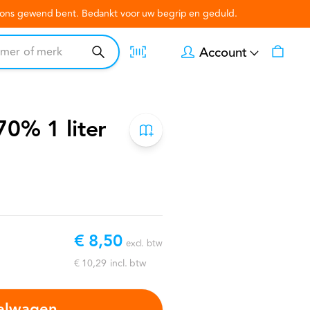
n ons gewend bent. Bedankt voor uw begrip en geduld.
Account
70% 1 liter
€ 8,50
excl. btw
€ 10,29
incl. btw
kelwagen