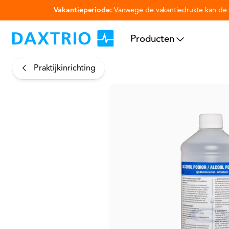
Vakantieperiode:
Vanwege de vakantiedrukte kan de v
Ga naar hoofdinhoud
Producten
Praktijkinrichting