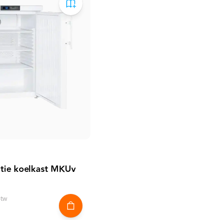
atie koelkast MKUv
btw