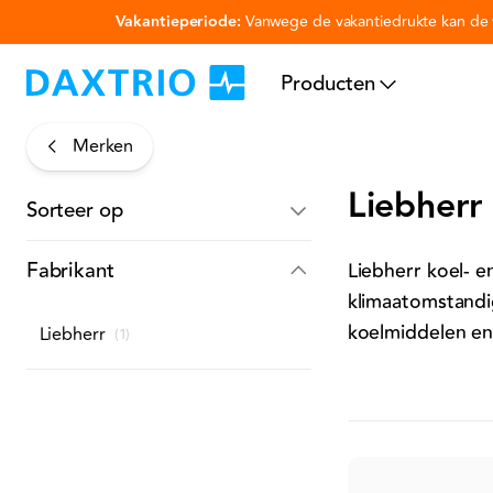
Vakantieperiode:
Vanwege de vakantiedrukte kan de v
Ga naar hoofdinhoud
Producten
Merken
Liebherr
Sorteer op
Fabrikant
Liebherr koel- 
klimaatomstandi
koelmiddelen en
Liebherr
(
1
)