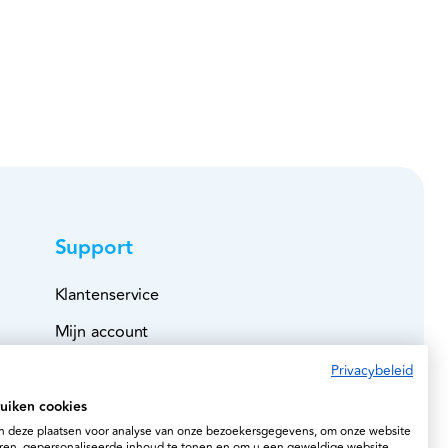
Support
Klantenservice
Mijn account
Bestelboek
Privacybeleid
Veilig betalen
uiken cookies
 deze plaatsen voor analyse van onze bezoekersgegevens, om onze website
Leveringen
ren, gepersonaliseerde inhoud te tonen en om u een geweldige website-