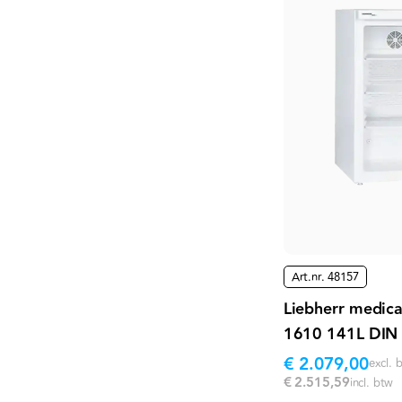
Art.nr.
48157
Liebherr medic
1610 141L DIN
€ 2.079,00
excl. 
€ 2.515,59
incl. btw