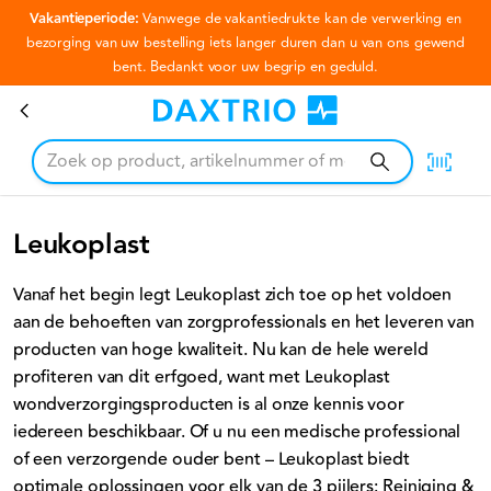
Vakantieperiode:
Vanwege de vakantiedrukte kan de verwerking en
Ga naar hoofdinhoud
bezorging van uw bestelling iets langer duren dan u van ons gewend
bent. Bedankt voor uw begrip en geduld.
Leukoplast
Leukoplast
Vanaf het begin legt Leukoplast zich toe op het voldoen
aan de behoeften van zorgprofessionals en het leveren van
producten van hoge kwaliteit. Nu kan de hele wereld
profiteren van dit erfgoed, want met Leukoplast
wondverzorgingsproducten is al onze kennis voor
iedereen beschikbaar. Of u nu een medische professional
of een verzorgende ouder bent – Leukoplast biedt
optimale oplossingen voor elk van de 3 pijlers: Reiniging &