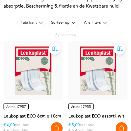
absorptie, Bescherming & fixatie en de Kwetsbare huid.
Fabrikant
Sorteer op
Alle filters
8 producten
Art.nr.
17957
Art.nr.
17955
Leukoplast ECO 6cm x 10cm
Leukoplast ECO assorti, wit
€ 6,00
excl. btw
€ 5,00
excl. btw
€ 6,54
incl. btw
€ 5,45
incl. btw