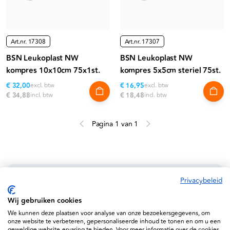
Art.nr.
17308
Art.nr.
17307
BSN Leukoplast NW
BSN Leukoplast NW
kompres 10x10cm 75x1st.
kompres 5x5cm steriel 75st.
€ 32,00
excl. btw
€ 16,95
excl. btw
€ 34,88
incl. btw
€ 18,48
incl. btw
Pagina 1 van 1
Privacybeleid
Informatie
Wij gebruiken cookies
Service
We kunnen deze plaatsen voor analyse van onze bezoekersgegevens, om
onze website te verbeteren, gepersonaliseerde inhoud te tonen en om u een
geweldige website-ervaring te bieden. Voor meer informatie over de cookies