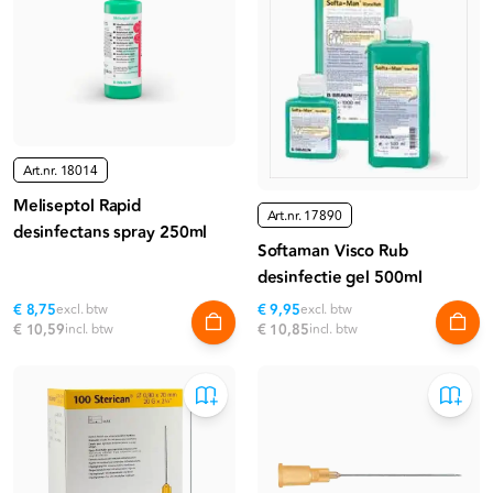
Art.nr.
18014
Meliseptol Rapid
Art.nr.
17890
desinfectans spray 250ml
Softaman Visco Rub
desinfectie gel 500ml
€ 8,75
excl. btw
€ 9,95
excl. btw
€ 10,59
incl. btw
€ 10,85
incl. btw