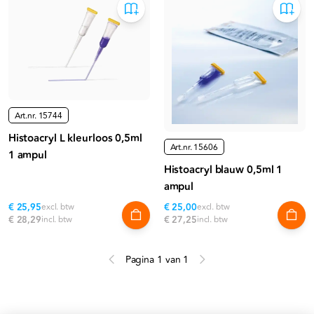
Art.nr.
15744
Histoacryl L kleurloos 0,5ml
Art.nr.
15606
1 ampul
Histoacryl blauw 0,5ml 1
ampul
€ 25,95
excl. btw
€ 25,00
excl. btw
€ 28,29
incl. btw
€ 27,25
incl. btw
Pagina 1 van 1