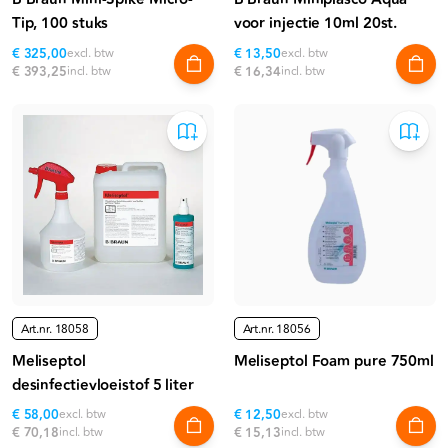
Tip, 100 stuks
voor injectie 10ml 20st.
€ 325,00
excl. btw
€ 13,50
excl. btw
€ 393,25
incl. btw
€ 16,34
incl. btw
Art.nr.
18058
Art.nr.
18056
Meliseptol
Meliseptol Foam pure 750ml
desinfectievloeistof 5 liter
€ 58,00
excl. btw
€ 12,50
excl. btw
€ 70,18
incl. btw
€ 15,13
incl. btw