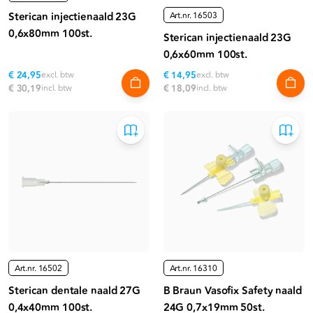
Sterican injectienaald 23G
Art.nr.
16503
0,6x80mm 100st.
Sterican injectienaald 23G
0,6x60mm 100st.
€ 24,95
excl. btw
€ 14,95
excl. btw
€ 30,19
incl. btw
€ 18,09
incl. btw
Art.nr.
16502
Art.nr.
16310
Sterican dentale naald 27G
B Braun Vasofix Safety naald
0,4x40mm 100st.
24G 0,7x19mm 50st.