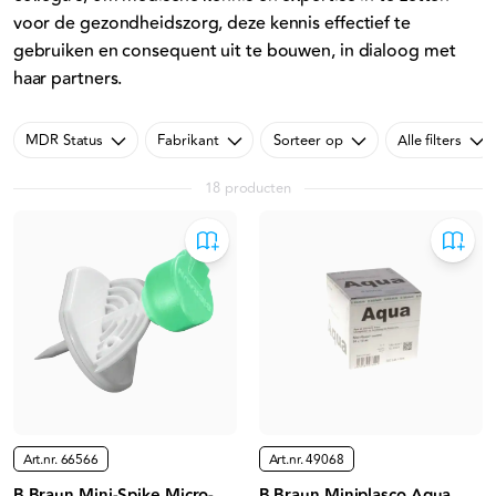
voor de gezondheidszorg, deze kennis effectief te
gebruiken en consequent uit te bouwen, in dialoog met
haar partners.
MDR Status
Fabrikant
Sorteer op
Alle filters
18 producten
Art.nr.
66566
Art.nr.
49068
B Braun Mini-Spike Micro-
B Braun Miniplasco Aqua