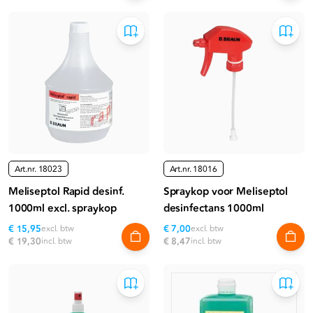
Art.nr.
18023
Art.nr.
18016
Meliseptol Rapid desinf.
Spraykop voor Meliseptol
1000ml excl. spraykop
desinfectans 1000ml
€ 15,95
excl. btw
€ 7,00
excl. btw
€ 19,30
incl. btw
€ 8,47
incl. btw