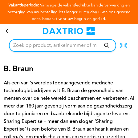
Vakantieperiode:
Vanwege de vakantiedrukte kan de verwerking en
Ga naar hoofdinhoud
bezorging van uw bestelling iets langer duren dan u van ons gewend
bent. Bedankt voor uw begrip en geduld.
B. Braun
B. Braun
Als een van 's werelds toonaangevende medische
technologiebedrijven wilt B. Braun de gezondheid van
mensen over de hele wereld beschermen en verbeteren. Al
meer dan 180 jaar geven zij vorm aan de gezondheidszorg
door te pionieren en baanbrekende bijdragen te leveren.
Sharing Expertise – meer dan een slogan ‘Sharing
Expertise’ is een belofte van B. Braun aan haar klanten en
collega’s, om medische kennis en expertise in te zetten