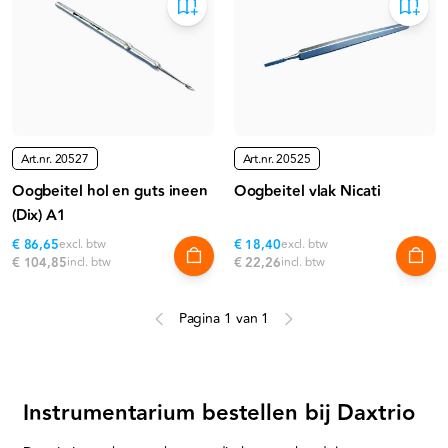
Art.nr.
20527
Art.nr.
20525
Oogbeitel hol en guts ineen
Oogbeitel vlak Nicati
(Dix) A1
€ 86,65
excl. btw
€ 18,40
excl. btw
€ 104,85
incl. btw
€ 22,26
incl. btw
Pagina 1 van 1
Instrumentarium bestellen bij Daxtrio