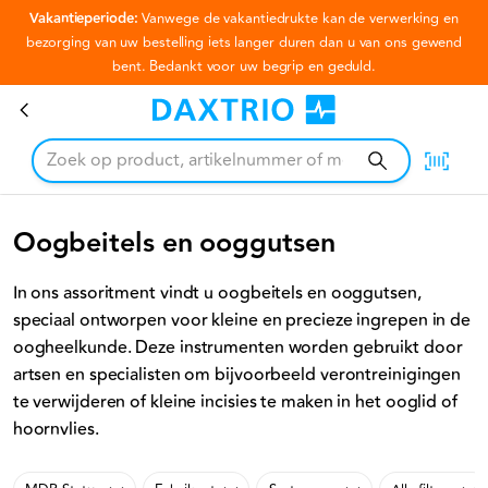
Vakantieperiode:
Vanwege de vakantiedrukte kan de verwerking en
Ga naar hoofdinhoud
bezorging van uw bestelling iets langer duren dan u van ons gewend
bent. Bedankt voor uw begrip en geduld.
Oogbeitels en ooggutsen
Oogbeitels en ooggutsen
In ons assoritment vindt u oogbeitels en ooggutsen,
speciaal ontworpen voor kleine en precieze ingrepen in de
oogheelkunde. Deze instrumenten worden gebruikt door
artsen en specialisten om bijvoorbeeld verontreinigingen
te verwijderen of kleine incisies te maken in het ooglid of
hoornvlies.