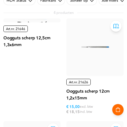
MDR Status
Fabrikant
Sorteer op
Alle filters
4 producten
Niet meer leverbaar
Zie alternatief
Art.nr.
21646
Oogguts scherp 12,5cm
1,3x6mm
Art.nr.
21626
Oogguts scherp 12cm
1,2x15mm
€ 15,00
excl. btw
€ 18,15
incl. btw