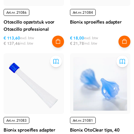
Art.nr.
21086
Art.nr.
21084
Otoscillo opzetstuk voor
Bionix sproeifles adapter
Otoscillo professional
€ 113,60
excl. btw
€ 18,00
excl. btw
€ 137,46
incl. btw
€ 21,78
incl. btw
Art.nr.
21083
Art.nr.
21081
Bionix sproeifles adapter
Bionix OtoClear tips, 40