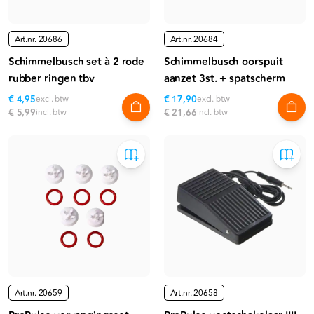
Art.nr.
20686
Art.nr.
20684
Schimmelbusch set à 2 rode
Schimmelbusch oorspuit
rubber ringen tbv
aanzet 3st. + spatscherm
€ 4,95
excl. btw
€ 17,90
excl. btw
€ 5,99
incl. btw
€ 21,66
incl. btw
Art.nr.
20659
Art.nr.
20658