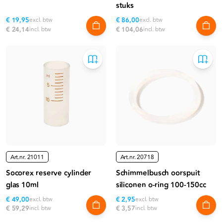
stuks
€ 19,95
excl. btw
€ 86,00
excl. btw
€ 24,14
incl. btw
€ 104,06
incl. btw
Art.nr.
21011
Art.nr.
20718
Socorex reserve cylinder
Schimmelbusch oorspuit
glas 10ml
siliconen o-ring 100-150cc
€ 49,00
excl. btw
€ 2,95
excl. btw
€ 59,29
incl. btw
€ 3,57
incl. btw