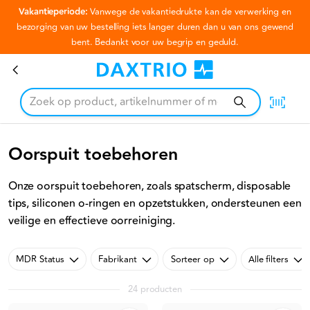
Vakantieperiode:
Vanwege de vakantiedrukte kan de verwerking en
Ga naar hoofdinhoud
bezorging van uw bestelling iets langer duren dan u van ons gewend
bent. Bedankt voor uw begrip en geduld.
Oorspuit toebehoren
Oorspuit toebehoren
Onze oorspuit toebehoren, zoals spatscherm, disposable
tips, siliconen o-ringen en opzetstukken, ondersteunen een
veilige en effectieve oorreiniging.
MDR Status
Fabrikant
Sorteer op
Alle filters
24 producten