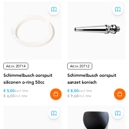
Art.nr.
20714
Art.nr.
20712
Schimmelbusch oorspuit
Schimmelbusch oorspuit
siliconen o-ring 50cc
aanzet konisch
€ 5,00
excl. btw
€ 8,00
excl. btw
€ 6,05
incl. btw
€ 9,68
incl. btw