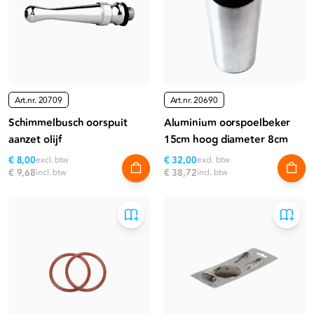
Art.nr.
20709
Art.nr.
20690
Schimmelbusch oorspuit
Aluminium oorspoelbeker
aanzet olijf
15cm hoog diameter 8cm
€ 8,00
excl. btw
€ 32,00
excl. btw
€ 9,68
incl. btw
€ 38,72
incl. btw