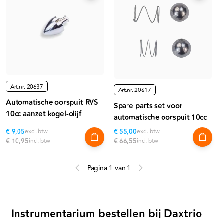
Art.nr.
20637
Art.nr.
20617
Automatische oorspuit RVS
Spare parts set voor
10cc aanzet kogel-olijf
automatische oorspuit 10cc
€ 9,05
excl. btw
€ 55,00
excl. btw
€ 10,95
incl. btw
€ 66,55
incl. btw
Pagina 1 van 1
Instrumentarium bestellen bij Daxtrio