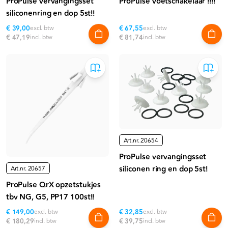
ProPulse vervangingsset
ProPulse voetschakelaar !!!!
siliconenring en dop 5st!!
€ 39,00
excl. btw
€ 67,55
excl. btw
€ 47,19
incl. btw
€ 81,74
incl. btw
Art.nr.
20654
ProPulse vervangingsset
siliconen ring en dop 5st!
Art.nr.
20657
ProPulse QrX opzetstukjes
tbv NG, G5, PP17 100st!!
€ 149,00
excl. btw
€ 32,85
excl. btw
€ 180,29
incl. btw
€ 39,75
incl. btw