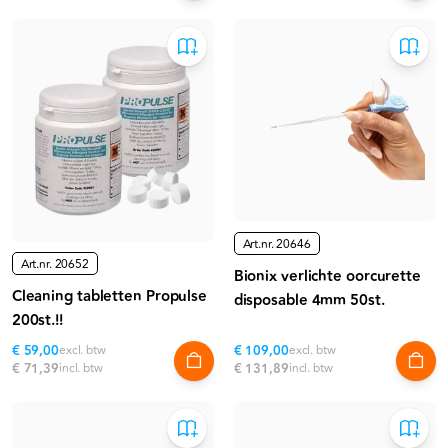
Art.nr.
20646
Art.nr.
20652
Bionix verlichte oorcurette
Cleaning tabletten Propulse
disposable 4mm 50st.
200st.!!
€ 59,00
excl. btw
€ 109,00
excl. btw
€ 71,39
incl. btw
€ 131,89
incl. btw