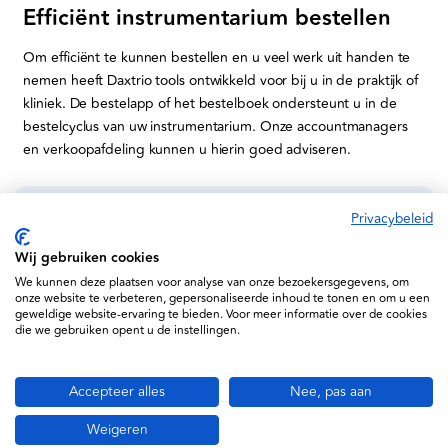
Efficiënt instrumentarium bestellen
Om efficiënt te kunnen bestellen en u veel werk uit handen te
nemen heeft Daxtrio tools ontwikkeld voor bij u in de praktijk of
kliniek. De bestelapp of het bestelboek ondersteunt u in de
bestelcyclus van uw instrumentarium. Onze accountmanagers
en verkoopafdeling kunnen u hierin goed adviseren.
Privacybeleid
Informatie
Wij gebruiken cookies
Service
We kunnen deze plaatsen voor analyse van onze bezoekersgegevens, om
onze website te verbeteren, gepersonaliseerde inhoud te tonen en om u een
geweldige website-ervaring te bieden. Voor meer informatie over de cookies
Support
die we gebruiken opent u de instellingen.
Daxtrio B.V. © 2026
Accepteer alles
Nee, pas aan
Algemene voorwaarden
Weigeren
Privacy policy en cookiebeleid