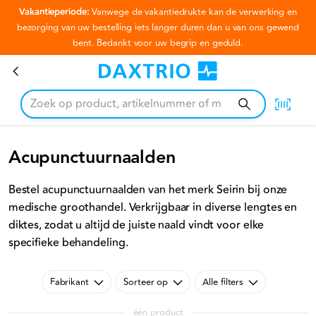
Vakantieperiode:
Vanwege de vakantiedrukte kan de verwerking en
Ga naar hoofdinhoud
bezorging van uw bestelling iets langer duren dan u van ons gewend
bent. Bedankt voor uw begrip en geduld.
Acupunctuurnaalden
Acupunctuurnaalden
Bestel acupunctuurnaalden van het merk Seirin bij onze
medische groothandel. Verkrijgbaar in diverse lengtes en
diktes, zodat u altijd de juiste naald vindt voor elke
specifieke behandeling.
Fabrikant
Sorteer op
Alle filters
één product