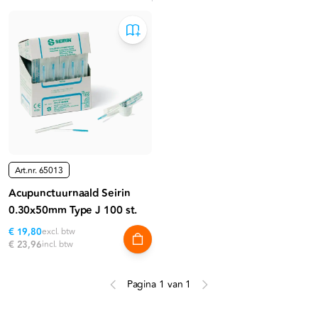
Art.nr.
65013
Acupunctuurnaald Seirin
0.30x50mm Type J 100 st.
€ 19,80
excl. btw
€ 23,96
incl. btw
Pagina 1 van 1