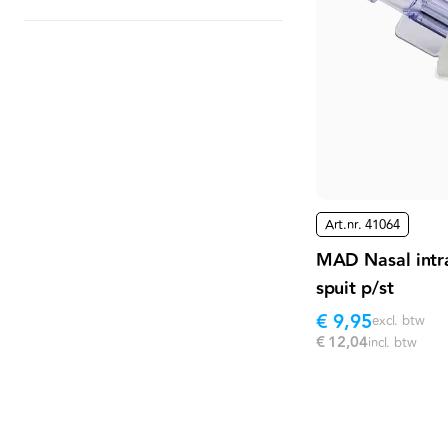
Art.nr.
41064
MAD Nasal intra
spuit p/st
€ 9,95
excl. btw
€ 12,04
incl. btw