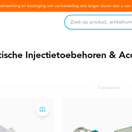
erwerking en bezorging van uw bestelling iets langer duren dan u va
tische Injectietoebehoren & Ac
3 producten