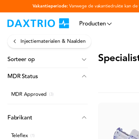
Vakantieperiode:
Vanwege de vakantiedrukte kan de v
Ga naar hoofdinhoud
Producten
Injectiematerialen & Naalden
Specialis
Sorteer op
MDR Status
MDR Approved
(
3
)
Fabrikant
Teleflex
(
1
)