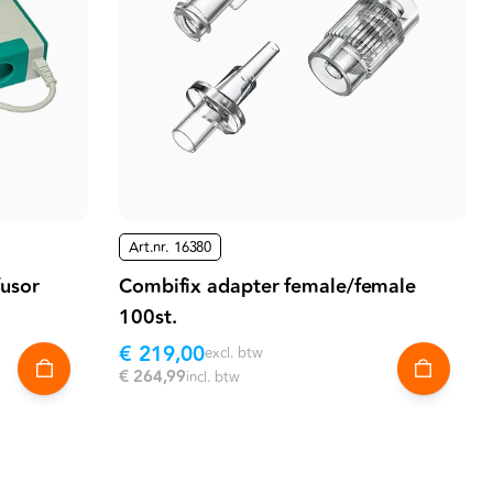
Art.nr.
16380
fusor
Combifix adapter female/female
100st.
€ 219,00
excl. btw
€ 264,99
incl. btw