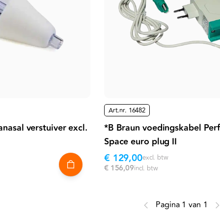
Art.nr.
16482
nasal verstuiver excl.
*B Braun voedingskabel Per
Space euro plug II
€ 129,00
excl. btw
€ 156,09
incl. btw
Pagina 1 van 1