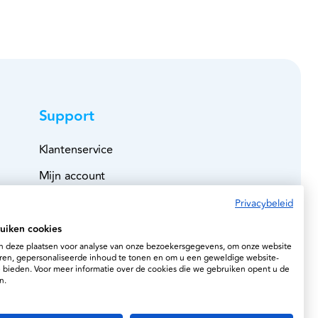
Support
Klantenservice
Mijn account
Bestelboek
Privacybeleid
Veilig betalen
uiken cookies
 deze plaatsen voor analyse van onze bezoekersgegevens, om onze website
Leveringen
ren, gepersonaliseerde inhoud te tonen en om u een geweldige website-
e bieden. Voor meer informatie over de cookies die we gebruiken opent u de
Retourzending
n.
Account verwijderen