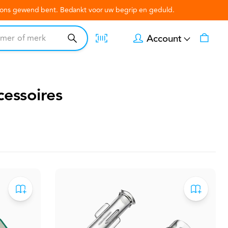
n ons gewend bent. Bedankt voor uw begrip en geduld.
Account
cessoires