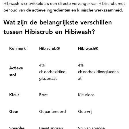
Hibiwash is ontwikkeld als een directe vervanger van Hibiscrub, met
behoud van de
actieve ingrediënten en klinische werkzaamheid.
Wat zijn de belangrijkste verschillen
tussen Hibiscrub en Hibiwash?
Kenmerk
Hibiscrub®
Hibiwash®
4%
4%
Actieve
chloorhexidine
chloorhexidineglucona
stof
gluconaat
at
Kleur
Roze
Kleurloos
Geur
Geparfumeerd
Geurvrij
Sojaolie
Bevat sporen
Vrij van sojaolie