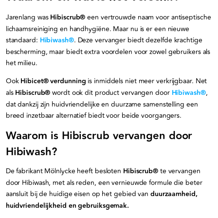
Jarenlang was
Hibiscrub®
een vertrouwde naam voor antiseptische
lichaamsreiniging en handhygiëne. Maar nu is er een nieuwe
standaard:
Hibiwash®
. Deze vervanger biedt dezelfde krachtige
bescherming, maar biedt extra voordelen voor zowel gebruikers als
het milieu.
Ook
Hibicet® verdunning
is inmiddels niet meer verkrijgbaar. Net
als
Hibiscrub®
wordt ook dit product vervangen door
Hibiwash®
,
dat dankzij zijn huidvriendelijke en duurzame samenstelling een
breed inzetbaar alternatief biedt voor beide voorgangers.
Waarom is Hibiscrub vervangen door
Hibiwash?
De fabrikant Mölnlycke heeft besloten
Hibiscrub®
te vervangen
door Hibiwash, met als reden, een vernieuwde formule die beter
aansluit bij de huidige eisen op het gebied van
duurzaamheid,
huidvriendelijkheid en gebruiksgemak.