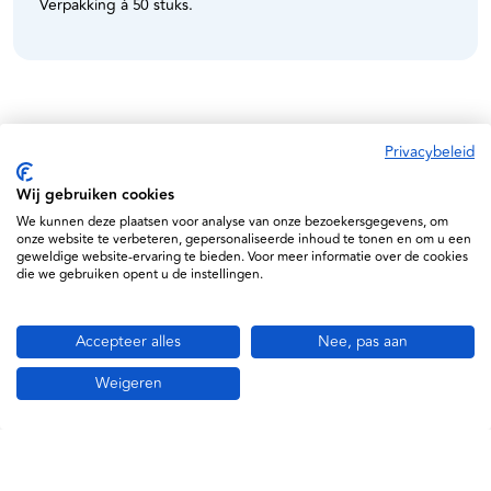
Verpakking à 50 stuks.
Specificaties
Privacybeleid
Hartmann
Wij gebruiken cookies
We kunnen deze plaatsen voor analyse van onze bezoekersgegevens, om
7395502093548
onze website te verbeteren, gepersonaliseerde inhoud te tonen en om u een
geweldige website-ervaring te bieden. Voor meer informatie over de cookies
9921431
die we gebruiken opent u de instellingen.
Accepteer alles
Nee, pas aan
Weigeren
Informatie