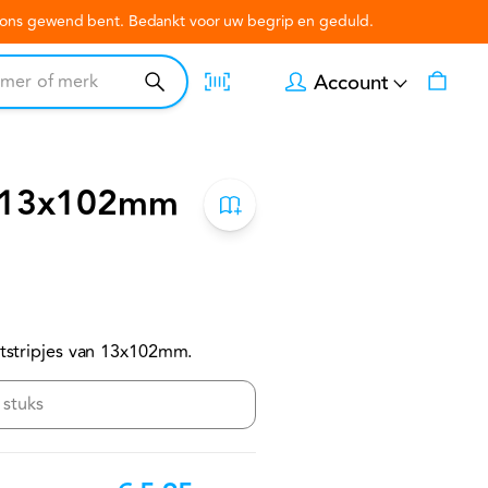
n ons gewend bent. Bedankt voor uw begrip en geduld.
Account
s 13x102mm
chtstripjes van 13x102mm.
 stuks