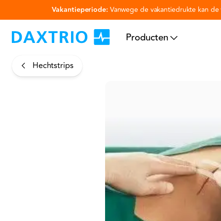
Vakantieperiode:
Vanwege de vakantiedrukte kan de v
Ga naar hoofdinhoud
Producten
Hechtstrips