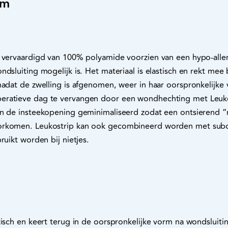
mm
n vervaardigd van 100% polyamide voorzien van een hypo-alle
dsluiting mogelijk is. Het materiaal is elastisch en rekt mee 
nadat de zwelling is afgenomen, weer in haar oorspronkelijke
eratieve dag te vervangen door een wondhechting met Leuko
n de insteekopening geminimaliseerd zodat een ontsierend “ri
orkomen. Leukostrip kan ook gecombineerd worden met subcu
ruikt worden bij nietjes.
tisch en keert terug in de oorspronkelijke vorm na wondsluit