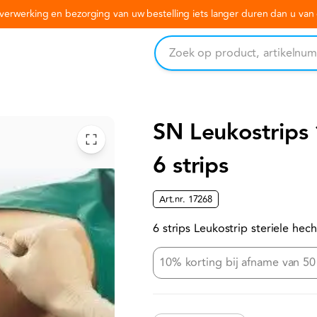
erwerking en bezorging van uw bestelling iets langer duren dan u va
SN Leukostrip
6 strips
Art.nr.
17268
6 strips Leukostrip steriele he
10% korting bij afname van 50