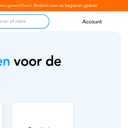
n ons gewend bent. Bedankt voor uw begrip en geduld.
Account
en
voor de