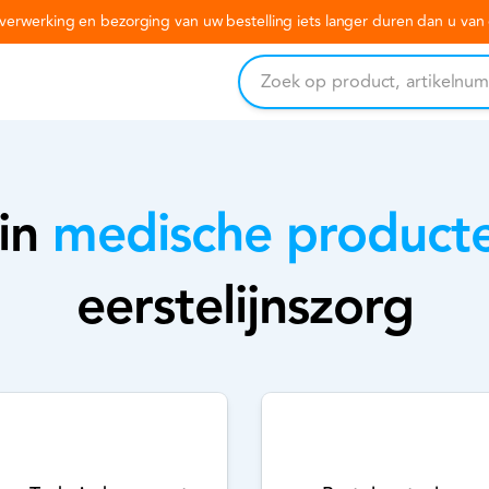
erwerking en bezorging van uw bestelling iets langer duren dan u va
 in
medische product
eerstelijnszorg