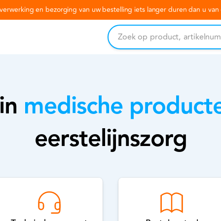
erwerking en bezorging van uw bestelling iets langer duren dan u va
 in
medische product
eerstelijnszorg