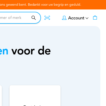
n ons gewend bent. Bedankt voor uw begrip en geduld.
Account
en
voor de